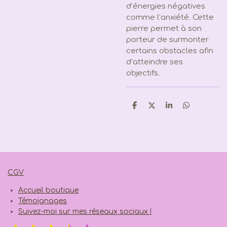
d’énergies négatives
comme l’anxiété. Cette
pierre permet à son
porteur de surmonter
certains obstacles afin
d’atteindre ses
objectifs.
P
P
P
P
a
a
a
a
r
r
r
r
t
t
t
t
a
a
a
a
g
g
g
g
e
e
e
e
r
r
r
r
CGV
Accueil boutique
Témoignages
Suivez-moi sur mes réseaux sociaux !