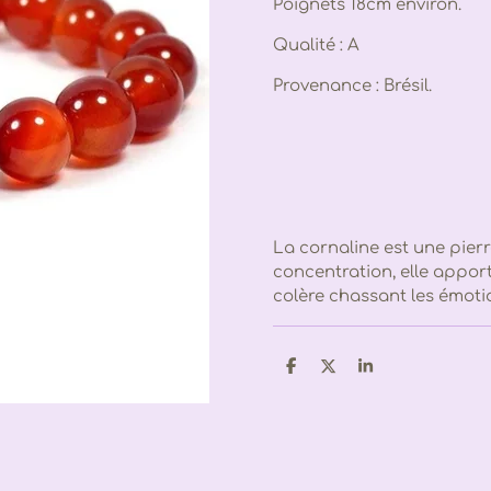
Poignets 18cm environ.
Qualité : A
Provenance : Brésil.
La cornaline est une pierr
concentration, elle apport
colère chassant les émoti
P
P
P
a
a
a
r
r
r
t
t
t
a
a
a
g
g
g
e
e
e
r
r
r