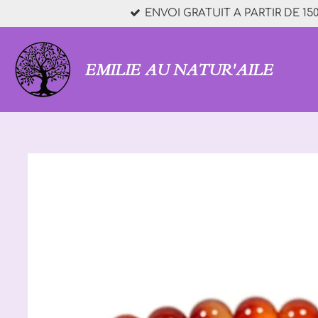
ENVOI GRATUIT A PARTIR DE 150
Passer
au
contenu
principal
EMILIE AU NATUR'AILE