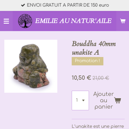
ENVOI GRATUIT A PARTIR DE 150 euro
Passer
au
contenu
EMILIE AU NATUR'AILE
principal
Bouddha 40mm
unakite A
Promotion !
10,50 €
21,00 €
Ajouter
au
panier
L’unakite est une pierre