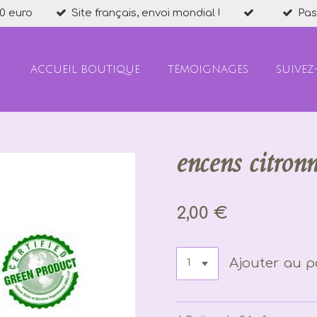
0 euro
Site français, envoi mondial !
Pas
ACCUEIL BOUTIQUE
TÉMOIGNAGES
SUIVEZ
encens citronn
2,00 €
Ajouter au p