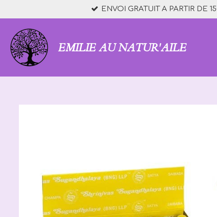
ENVOI GRATUIT A PARTIR DE 15
Passer
au
contenu
principal
EMILIE AU NATUR'AILE