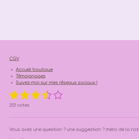
CGV
Accueil boutique
Témoignages
Suivez-moi sur mes réseaux sociaux !
1
2
3
4
5
E
É
n
v
é
é
é
é
é
v
201 votes
a
o
y
t
t
t
t
t
l
e
u
r
o
o
o
o
o
l
a
Vous avez une question ? une suggestion ? merci de la noter
'
i
i
i
i
i
t
é
i
v