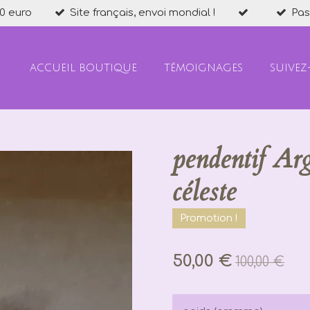
0 euro
Site français, envoi mondial !
Pas
ACCUEIL BOUTIQUE
TÉMOIGNAGES
SUIVEZ
pendentif Ar
céleste
Promotion !
50,00 €
100,00 €