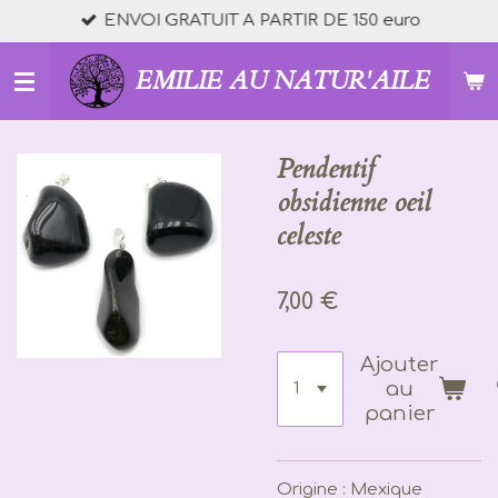
ENVOI GRATUIT A PARTIR DE 150 euro
Passer
au
contenu
EMILIE AU NATUR'AILE
principal
Pendentif
obsidienne oeil
celeste
7,00 €
Ajouter
au
panier
Origine : Mexique