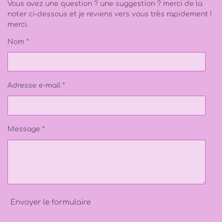
o
o
o
o
o
l
Vous avez une question ? une suggestion ? merci de la
a
'
i
i
i
i
i
noter ci-dessous et je reviens vers vous très rapidement !
t
é
merci.
i
v
l
l
l
l
l
a
o
l
Nom *
e
e
e
e
e
n
u
a
:
s
s
s
s
t
3
i
.
o
n
Adresse e-mail *
6
8
1
5
Message *
9
2
0
3
9
8
0
Envoyer le formulaire
1
é