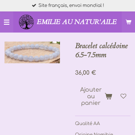
Site français, envoi mondial !
Passer
au
contenu
EMILIE AU NATUR'AILE
principal
Bracelet calcédoine
6.5-7.5mm
36,00 €
Ajouter
au
panier
Qualité AA
Origine Namibie