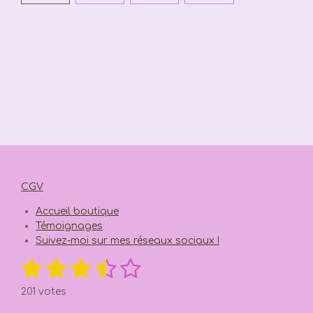
CGV
Accueil boutique
Témoignages
Suivez-moi sur mes réseaux sociaux !
1
2
3
4
5
E
É
n
v
é
é
é
é
é
v
201 votes
a
o
y
t
t
t
t
t
l