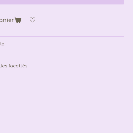
anier
le.
lles facettés.