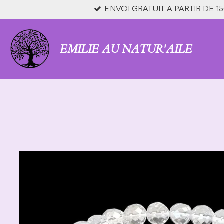
ENVOI GRATUIT A PARTIR DE 15
Passer
au
contenu
principal
EMILIE AU NATUR'AILE