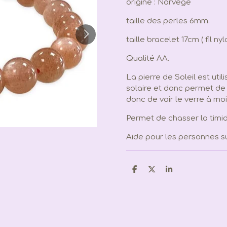
origine : Norvège
taille des perles 6mm.
taille bracelet 17cm ( fil ny
Qualité AA.
La pierre de Soleil est uti
solaire et donc permet de 
donc de voir le verre à moit
Permet de chasser la timidit
Aide pour les personnes su
P
P
P
a
a
a
r
r
r
t
t
t
a
a
a
g
g
g
e
e
e
r
r
r