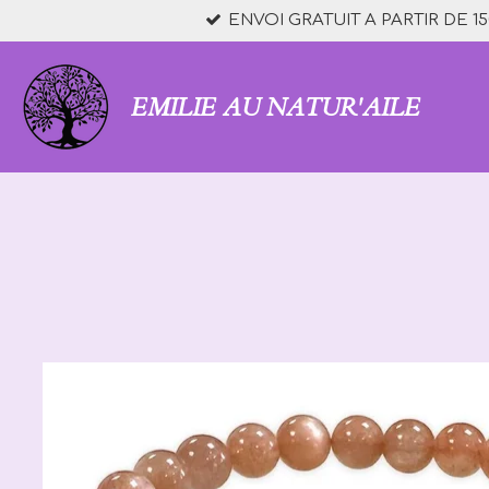
ENVOI GRATUIT A PARTIR DE 15
Passer
au
contenu
principal
EMILIE AU NATUR'AILE