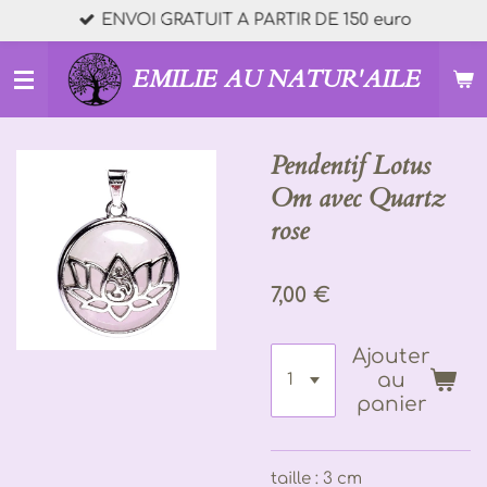
ENVOI GRATUIT A PARTIR DE 150 euro
Passer
au
contenu
EMILIE AU NATUR'AILE
principal
Pendentif Lotus
Om avec Quartz
rose
7,00 €
Ajouter
au
panier
taille : 3 cm